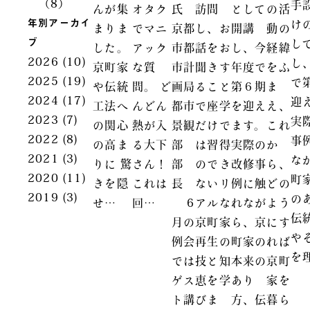
（8）
手
んが集
オタク
氏
訪問
として
の活
年別アーカイ
け
まりま
でマニ
京都
し、お
開講
動の
ブ
し
した。
アック
市都
話をお
し、今
経緯
2026
(10)
し
京町家
な質
市計
聞きす
年度で
をふ
2025
(19)
で
や伝統
問。 ど
画局
ること
第６期
ま
2024
(17)
迎
工法へ
んどん
都市
で座学
を迎え
え、
2023
(7)
実
の関心
熱が入
景観
だけで
ます。
これ
2022
(8)
事
の高ま
る大下
部
は習得
実際の
か
2021
(3)
な
りに 驚
さん！
部
のでき
改修事
ら、
2020
(11)
町
きを隠
これは
長
ないリ
例に触
どの
2019
(3)
の
せ…
回…
6
アルな
れなが
よう
伝
月の
京町家
ら、京
にす
や
例会
再生の
町家の
れば
を
では
技と知
本来の
京町
ゲス
恵を学
あり
家を
ト講
びま
方、伝
暮ら