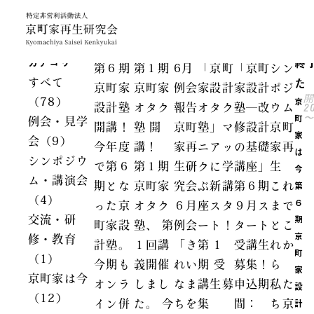
終
カテゴリ
第６期
第１期
6月
「京町
「京町
シン
た
すべて
京町家
京町家
例会
家設計
家設計
ポジ
京
（78）
2
設計塾
オタク
報告
オタク
塾―改
ウム
〜
町
例会・見学
開講！
塾 開
京町
塾」マ
修設計
京町
家
会（9）
今年度
講！
家再
ニアッ
の基礎
家再
は
シンポジウ
で第６
第１期
生研
クに学
講座」
生
今
ム・講演会
第
期とな
京町家
究会
ぶ新講
第６期
これ
（4）
６
った京
オタク
６月
座スタ
９月ス
まで
期
交流・研
町家設
塾、 第
例会
ート！
タート
とこ
京
修・教育
計塾。
１回講
「き
第 1
受講生
れか
町
（1）
今期も
義開催
れい
期 受
募集！
ら
家
京町家は今
オンラ
しまし
なま
講生募
申込期
私た
設
（12）
計
イン併
た。 今
ちを
集
間：
ち京