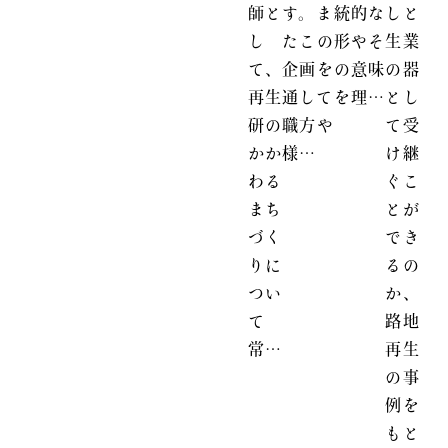
師と
す。ま
統的な
しと
し
たこの
形やそ
生業
て、
企画を
の意味
の器
再生
通して
を理…
とし
研の
職方や
て受
かか
様…
け継
わる
ぐこ
まち
とが
づく
でき
りに
るの
つい
か、
て
路地
常…
再生
の事
例を
もと