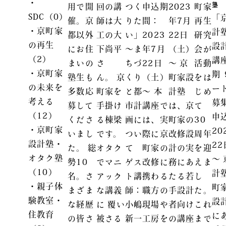
・
塾
用で開
回の講
つく
申込期
2023
町家
SDC（0）
「
催。京
師は大
りた
間：
年7月
再生
・京町家
計
都以外
工の大
い」
2023
22日
研究
の再生
設
にお住
下尚平
～ま
年7月
（土）
会が
（2）
講
まいの
さ
ちづ
22日
～ 京
活動
・京町家
期
塾生も
ん。 京
くり
（土）
町家設
をは
の未来を
ー
多数応
町家を
と都
～ 本
計塾
じめ
考える
募
募して
手掛け
市計
講座で
は、京
て
（12）
申
くださ
る棟梁
画に
は、実
町家の
30
・京町家
20
いまし
です。
つい
際に京
改修設
周年
設計塾・
2
た。 総
オタク
て
町家の
計の実
を迎
オタク塾
～
勢10
でマニ
ゲス
改修に
務にあ
えま
（10）
計
名。さ
アック
ト講
携わる
たる若
し
・親子体
町
まざま
な講義
師：
職方の
手設計
た。
験教室・
設
な経歴
に 覆い
小嶋
現場や
者向け
これ
住教育
に
の皆さ
被さる
新一
工房を
の講座
まで