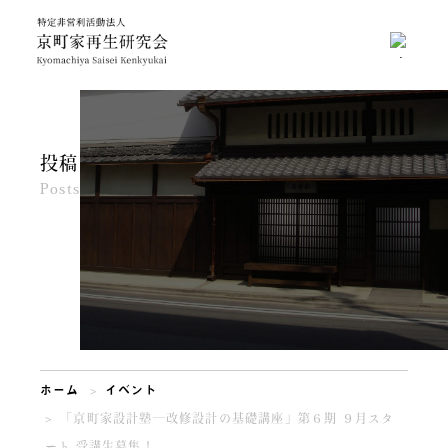
投稿
Posts
ホーム
イベント
「京町家設計塾―改修設計の基礎講座」第６期 ９月スタ
ート 受講生募集！