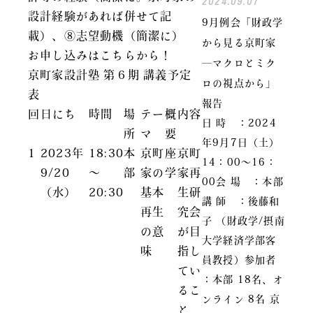
2024.09.07
設計経験があれば併せて記
9月例会「財政学
載）、⑧志望動機（簡潔に）
から見る京町家
お申し込みはこちらから！
―マクロとミク
京町家設計塾 第６期 講義予定
ロの視点から」
表
報告
回
日にち
時間
場
テー
概
内容
日 時 ：2024
所
マ
要
年9月7日（土）
1
2023年
18:30
本
京町
座
京町
14：00～16：
9/20
～
部
家の
学
家再
00会 場 ：本部
（水）
20:30
基本
生研
講 師 ：後藤和
再生
究会
子 （財政学/摂南
の意
が目
大学経済学部客
味
指し
員教授）参加者
てい
：本部 18名、オ
るこ
ンライン 8名 京
と