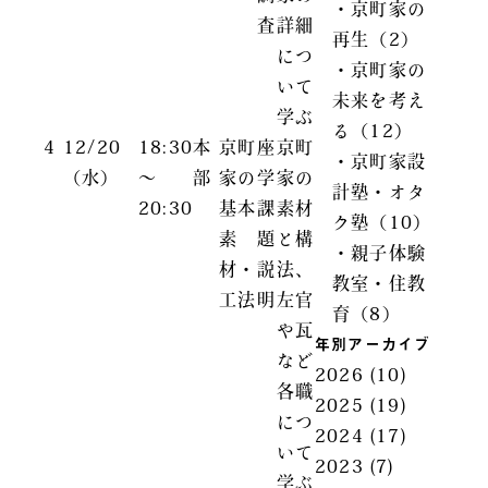
・京町家の
査
詳細
再生（2）
につ
・京町家の
いて
未来を考え
学ぶ
る（12）
4
12/20
18:30
本
京町
座
京町
・京町家設
（水）
～
部
家の
学
家の
計塾・オタ
20:30
基本
課
素材
ク塾（10）
素
題
と構
・親子体験
材・
説
法、
教室・住教
工法
明
左官
育（8）
や瓦
年別アーカイブ
など
2026
(10)
各職
2025
(19)
につ
2024
(17)
いて
2023
(7)
学ぶ