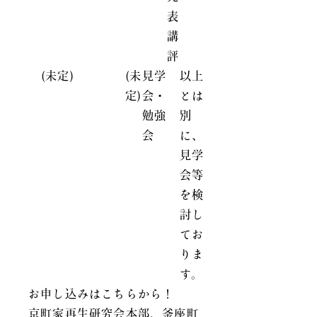
表
講
評
(未定)
(未
見学
以上
定)
会・
とは
勉強
別
会
に、
見学
会等
を検
討し
てお
りま
す。
お申し込みはこちらから！
京町家再生研究会本部、釜座町