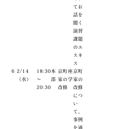
てお
話を
聞く
演習
課題
のエ
スキ
ス
6
2/14
18:30
本
京町
座
京町
（水）
～
部
家の
学
家の
20:30
改修
改修
につ
い
て、
事例
を通