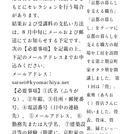
「京都の暮らし
もとにセレクションを行う場合
を支える職方」
があります。
「京都の暮ら
結果および受講料の支払い方法
し」をテーマに
は、8 月中旬にメールおよび郵
京都の暮らしを
送にてお知らせする予定です。
支える職方の現
次の【必要事項】を記載の上、
場や工房を訪問
下記のメールアドレスまでお申
する第２期京町
込みください。
家オタク塾を開
メールアドレス：
講しました。 第
saisei@kyomachiya.net
１回は「畳」。
【必要事項】①氏名（ふりが
東奥（あちお
な）、②年齢、③住所・郵便番
く）畳店さんに
号、④電話番号（日中の連絡
伺いました。畳
先）、 ⑤メールアドレス、 ⑥
表、畳床、畳
勤務先または大学名、 ⑦建築設
裏、縁といっ…
計等の経験（簡潔に。京町家の