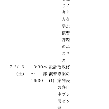
じて
考え
方を
学ぶ
演習
課題
のエ
スキ
ス
7
3/16
13:30
本
設計
改
改修
（土）
～
部
演習
修
案の
16:30
(1)
案
発表
の
各自
中
プレ
間
ゼン
発