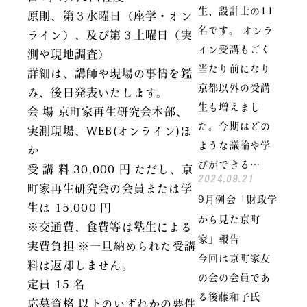
生、設計士の11
原則、第３水曜日（座学・オン
名です。 オンラ
ライン）、及び第３土曜日（実
イン受講もごく
測や現地調査）
当たり前になり
詳細は、講師や現場の事情を鑑
京都以外の受講
み、後日発表いたします。
生も増えまし
会 場 京町家再生研究会本部、
た。今期はどの
実測現場、WEB(オンライン)ほ
ような議論や学
か
びができる…
受 講 料 30,000 円 ただし、京
2024.09.21
町家再生研究会の会員または学
9月例会「財政学
生は 15,000 円
から見た京町
※交通費、食費等は塾生による
家」報告
実費負担 ※一旦納められた受講
今回は京町家友
料は返却しません。
の会の会員であ
定員 15 名
る後藤和子氏
応募資格 以下のいずれかの要件