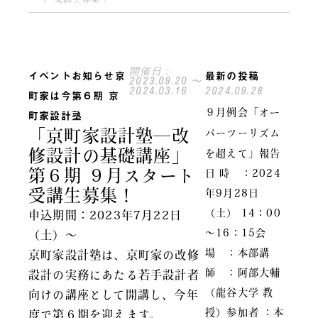
開催日：
イベント
お知らせ
京
最新の投稿
2023.09.20 〜
2024.03.16
2024.09.28
町家は今
第６期 京
９月例会「オー
町家設計塾
「京町家設計塾―改
バーツーリズム
修設計の基礎講座」
を超えて」報告
第６期 ９月スタート
日 時 ：2024
受講生募集！
年9月28日
（土） 14：00
申込期間：2023年7月22日
～16：15会
（土）～
場 ：本部講
京町家設計塾は、京町家の改修
師 ：阿部大輔
設計の実務にあたる若手設計者
（龍谷大学 教
向けの講座として開講し、今年
授）参加者 ：本
度で第６期を迎えます。