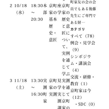
町家友の会の会
2
10/18
18:30
本
京町
座
京町
員でもある後藤
（水）
～
部
家の
学
家の
先生にご専門で
20:30
基本
歴史
ある財…
歴
と意
カテゴリ
史・
匠に
すべて（78）
意匠
つい
例会・見学会
て、
（9）
実例
シンポジウ
を通
ム・講演会
じて
（4）
学ぶ
交流・研修・
3
11/18
13:30
実
京町
見
実測
教育（1）
（土）
～
測
家の
学
を通
京町家は今
16:30
町
実測
実
じて
（12）
家
測
京町
・SDC（0）
調
家の