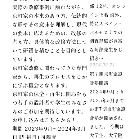
部 12名、オンラ
実際の改修事例に触れながら、
イン 5名 海外、
京町家の本来のあり方、伝統的
特にスペイン・
な形やその意味を理解し、現代
バルセロナでの
の要求に応えるための、改修の
調査経験が豊富
考え方、具体的な改修方法につ
な阿部先生をお
いて研鑽を積むことを目的とし
招き…
ています。
2024.09.21
京町家改修に関わってきた専門
第７期京町家設
家から、再生のプロセスをじか
計塾開講
に学ぶ機会となります。
2024年9月より
京町家の保全・再生に関心をも
2025年5月まで
つ若手の設計者や学生のみなさ
の第7期京町家設
んのご参加を期待しています。
計塾が開講され
お申し込みはこちらから！
ました。 今期は
期間 2023年9月～2024年3月
大学生、大学院
日 時 毎月1回程度