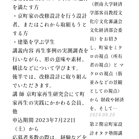
（摂南大学経済
を満たす方
学部客員教授文
・京町家の改修設計を行う設計
化庁文化審議会
者、またはこれから取組もうと
文化経済部会委
する方
員）をお招き
・建築を学ぶ学生
し、町家をミク
講義内容 再生事例の実測調査を
ロの視点（所有
行いながら、形の意味や素材、
者の視点）と マ
構法などについて学びます。
クロの視点（街
後半では、改修設計に取り組ん
並みなどの景観
でいただきます。
としての視点）
講 師 京町家再生研究会にて町
から 財政や経済
家再生の実践にかかわる会員、
を、そして…
他
2024.09.20
申込期間 2023年7月22日
第２期京町家設
（土）から
計オタク塾開講
応募者多数の際は、経験などを