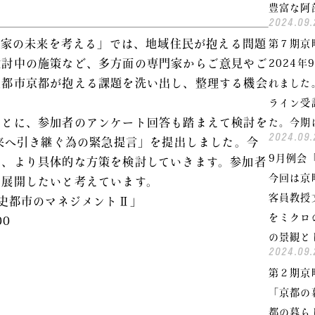
豊富な阿
。
2024.09.
京町家の未来を考える」では、地域住民が抱える問題
第７期京
検討中の施策など、多方面の専門家からご意見やご
2024
史都市京都が抱える課題を洗い出し、整理する機会
れました
ライン受
もとに、参加者のアンケート回答も踏まえて検討を
た。今期
2024.09.
未来へ引き継ぐ為の緊急提言」を提出しました。今
9月例会
て、より具体的な方策を検討していきます。参加者
今回は京
を展開したいと考えています。
客員教授
歴史都市のマネジメントⅡ」
をミクロ
00
の景観と
2024.09.
地）
第２期京
「京都の
都の暮ら