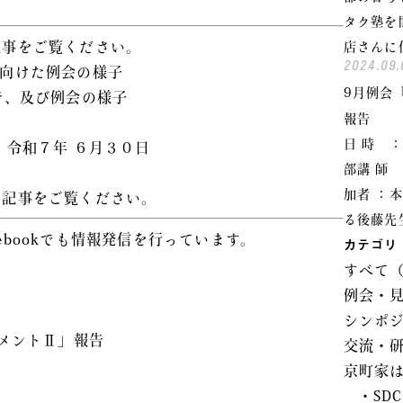
タク塾を
記事をご覧ください。
店さんに
2024.09.
に向けた例会の様子
9月例会
告、及び例会の様子
報告
日 時 ：
令和７年 ６月３０日
部講 師
加者 ：
の記事をご覧ください。
る後藤先
cebookでも情報発信を行っています。
カテゴリ
すべて（
例会・見
シンポ
ジメントⅡ」報告
交流・
京町家は
・SD