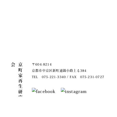
関連リンク
会
京
町
家
再
生
研
究
〒604-8214
京都市中京区新町通錦小路上る384
TEL 075-221-3340 / FAX 075-231-0727
copyright(c)Kyomachiya renovations