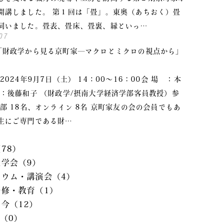
開講しました。 第１回は「畳」。東奥（あちおく）畳
伺いました。畳表、畳床、畳裏、縁といっ…
07
「財政学から見る京町家―マクロとミクロの視点から」
2024年9月7日（土） 14：00～16：00会 場 ：本
 ：後藤和子 （財政学/摂南大学経済学部客員教授）参
本部 18名、オンライン 8名 京町家友の会の会員でもあ
生にご専門である財…
78）
学会（9）
ジウム・講演会（4）
研修・教育（1）
今（12）
C（0）