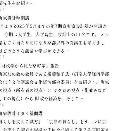
部先生をお招き…
21
町家設計塾開講
年9月より2025年5月までの第7期京町家設計塾が開講さ
。 今期は大学生、大学院生、設計士の11名です。 オン
講もごく当たり前になり京都以外の受講生も増えまし
はどのような議論や学びができる…
21
「財政学から見た京町家」報告
町家友の会の会員である後藤和子氏（摂南大学経済学部
文化庁文化審議会文化経済部会委員）をお招きし、町家
の視点（所有者の視点）と マクロの視点（街並みなど
しての視点）から 財政や経済を、そして…
20
町家設計オタク塾開講
暮らしを支える職方」 「京都の暮らし」をテーマに京
しを支える職方の現場や工房を訪問する第２期京町家オ