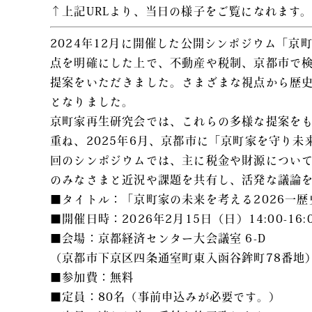
↑上記URLより、当日の様子をご覧になれます
2024年12月に開催した公開シンポジウム「
点を明確にした上で、不動産や税制、京都市で
提案をいただきました。さまざまな視点から歴
となりました。
京町家再生研究会では、これらの多様な提案を
重ね、2025年6月、京都市に「京町家を守り
回のシンポジウムでは、主に税金や財源につい
のみなさまと近況や課題を共有し、活発な議論
■タイトル：「京町家の未来を考える2026一
■開催日時：2026年2月15日（日）14:00-16:
■会場：京都経済センター大会議室 6-D
（京都市下京区四条通室町東入函谷鉾町78番
■参加費：無料
■定員：80名（事前申込みが必要です。）