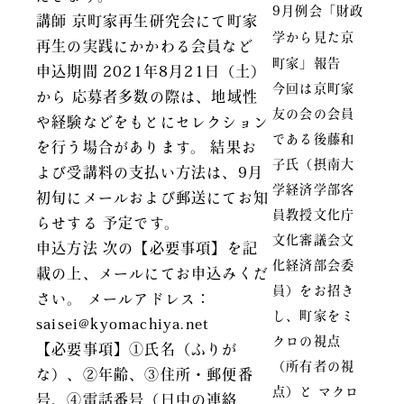
9月例会「財政
講師 京町家再生研究会にて町家
学から見た京
再生の実践にかかわる会員など
町家」報告
申込期間 2021年8月21日（土）
今回は京町家
から 応募者多数の際は、地域性
友の会の会員
や経験などをもとにセレクション
である後藤和
を行う場合があります。 結果お
子氏（摂南大
よび受講料の支払い方法は、9月
学経済学部客
初旬にメールおよび郵送にてお知
員教授文化庁
らせする 予定です。
文化審議会文
申込方法 次の【必要事項】を記
化経済部会委
載の上、メールにてお申込みくだ
員）をお招き
さい。 メールアドレス：
し、町家をミ
saisei@kyomachiya.net
クロの視点
【必要事項】①氏名（ふりが
（所有者の視
な）、②年齢、③住所・郵便番
点）と マクロ
号、④電話番号（日中の連絡