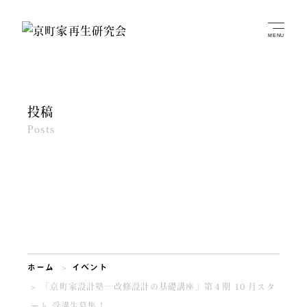
投稿
Posts
ホーム
イベント
「京町家設計塾―改修設計の基礎講座」第４期 10 月スタ
ート 受講生募集！