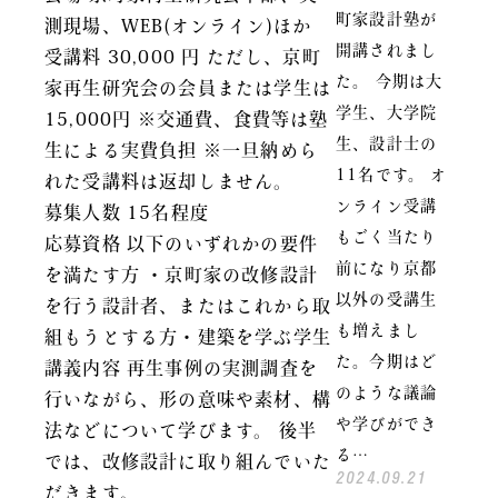
町家設計塾が
測現場、WEB(オンライン)ほか
開講されまし
受講料 30,000 円 ただし、京町
た。 今期は大
家再生研究会の会員または学生は
学生、大学院
15,000円 ※交通費、食費等は塾
生、設計士の
生による実費負担 ※一旦納めら
11名です。 オ
れた受講料は返却しません。
ンライン受講
募集人数 15名程度
もごく当たり
応募資格 以下のいずれかの要件
前になり京都
を満たす方 ・京町家の改修設計
以外の受講生
を行う設計者、またはこれから取
も増えまし
組もうとする方・建築を学ぶ学生
た。今期はど
講義内容 再生事例の実測調査を
のような議論
行いながら、形の意味や素材、構
や学びができ
法などについて学びます。 後半
る…
では、改修設計に取り組んでいた
2024.09.21
だきます。