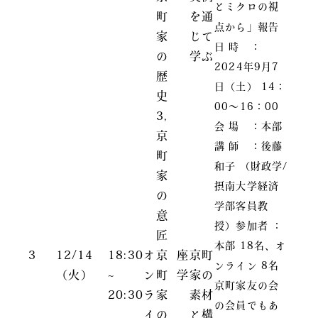
とミクロの視
町
を通
点から」報告
家
じて
日 時 ：
の
学ぶ
2024年9月7
歴
日（土） 14：
史
00～16：00
3,
会 場 ：本部
京
講 師 ：後藤
町
和子 （財政学/
家
摂南大学経済
の
学部客員教
意
授）参加者 ：
匠
本部 18名、オ
3
12/14
18:30
オ
京
座
京町
ンライン 8名
（火）
~
ン
町
学
家の
京町家友の会
20:30
ラ
家
素材
の会員でもあ
イ
の
と構