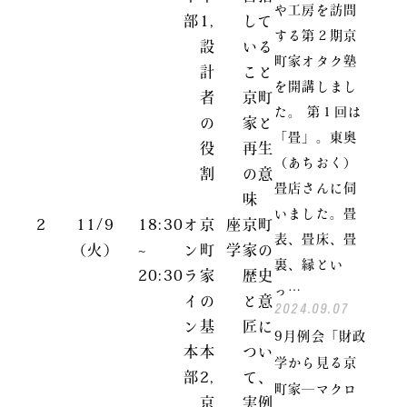
や工房を訪問
部
1,
して
する第２期京
設
いる
町家オタク塾
計
こと
を開講しまし
者
京町
た。 第１回は
の
家と
「畳」。東奥
役
再生
（あちおく）
割
の意
畳店さんに伺
味
いました。畳
2
11/9
18:30
オ
京
座
京町
表、畳床、畳
（火）
~
ン
町
学
家の
裏、縁とい
20:30
ラ
家
歴史
っ…
イ
の
と意
2024.09.07
ン
基
匠に
9月例会「財政
本
本
つい
学から見る京
部
2,
て、
町家―マクロ
京
実例