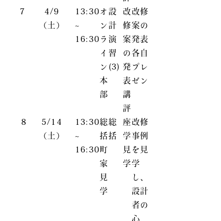
7
4/9
13:30
オ
設
改
改修
（土）
~
ン
計
修
案の
16:30
ラ
演
案
発表
イ
習
の
各自
ン
(3)
発
プレ
本
表
ゼン
部
講
評
8
5/14
13:30
総
総
座
改修
（土）
~
括
括
学
事例
16:30
町
見
を見
家
学
学
見
し、
学
設計
者の
心