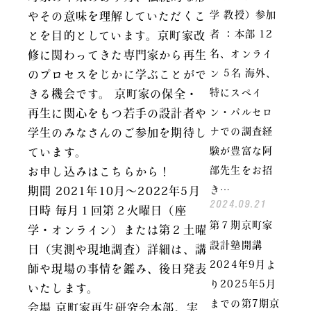
学 教授）参加
やその意味を理解していただくこ
者 ：本部 12
とを目的としています。京町家改
名、オンライ
修に関わってきた専門家から再生
ン 5名 海外、
のプロセスをじかに学ぶことがで
特にスペイ
きる機会です。 京町家の保全・
ン・バルセロ
再生に関心をもつ若手の設計者や
ナでの調査経
学生のみなさんのご参加を期待し
験が豊富な阿
ています。
部先生をお招
お申し込みはこちらから！
き…
期間 2021年10月～2022年5月
2024.09.21
日時 毎月１回第２火曜日（座
第７期京町家
学・オンライン）または第２土曜
設計塾開講
日（実測や現地調査）詳細は、講
2024年9月よ
師や現場の事情を鑑み、後日発表
り2025年5月
いたします。
までの第7期京
会場 京町家再生研究会本部、実