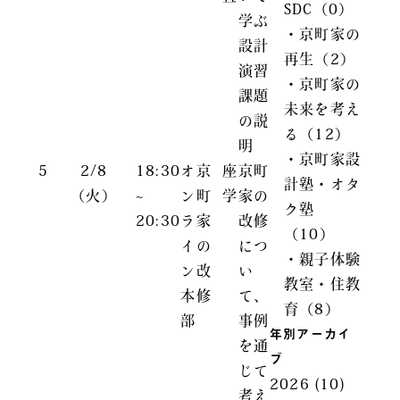
SDC（0）
学ぶ
・京町家の
設計
再生（2）
演習
・京町家の
課題
未来を考え
の説
る（12）
明
・京町家設
5
2/8
18:30
オ
京
座
京町
計塾・オタ
（火）
~
ン
町
学
家の
ク塾
20:30
ラ
家
改修
（10）
イ
の
につ
・親子体験
ン
改
い
教室・住教
本
修
て、
育（8）
部
事例
年別アーカイ
を通
ブ
じて
2026
(10)
考え