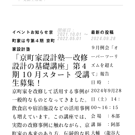
開催日：
イベント
お知らせ
京
最新の投稿
2021.10.01 〜
2022.05.01
2024.09.28
町家は今
第４期 京町
９月例会「オ
家設計塾
「京町家設計塾―改修
ーバーツーリ
設計の基礎講座」第４
ズムを超え
期 10 月スタート 受講
て」報告
生募集！
日 時 ：
2024年9月28
京町家を改修して活用する事例が
日（土） 14：
一般的なものとなってきました。
00～16：15
飲食店や宿泊施設などの活用事例
会 場 ：本部
も増えています。この講座では、
講 師 ：阿部
実際の改修事例に触れながら、京
大輔 （龍谷大
町家の本来のあり方、伝統的な形