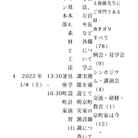
る後藤先生に
ン
基
法、
ご専門である
本
本
左官
財…
部
4,
や瓦
カテゴリ
素
など
すべて
材
各職
（78）
と
につ
例会・見学会
工
いて
（9）
法
学ぶ
シンポジウ
4
2022
年
13:30
釜
見
課
実測
ム・講演会
1/8
（土）
~
座
学
題
を通
（4）
16:30
町
設
説
じて
交流・研修・
町
計
明
京町
教育（1）
家
演
実
家の
京町家は今
習
測
詳細
（12）
(1)
調
につ
・
査
いて