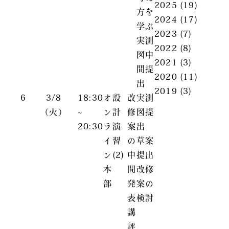
2025
(19)
方を
2024
(17)
学ぶ
2023
(7)
実測
2022
(8)
図中
2021
(3)
間提
2020
(11)
出
2019
(3)
6
3/8
18:30
オ
設
改
実測
（火）
~
ン
計
修
図提
20:30
ラ
演
案
出
イ
習
の
草案
ン
(2)
中
提出
本
間
改修
部
発
案の
表
検討
講
評