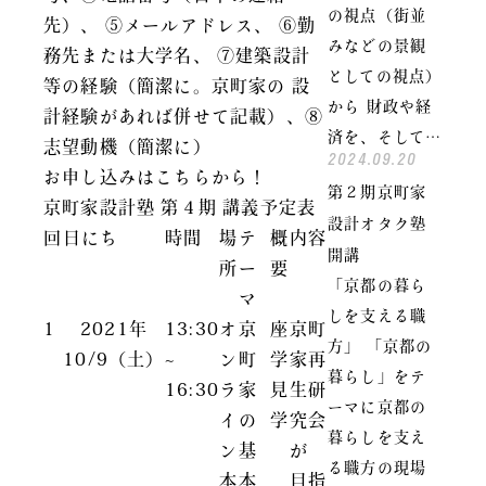
の視点（街並
先）、 ⑤メールアドレス、 ⑥勤
みなどの景観
務先または大学名、 ⑦建築設計
としての視点）
等の経験（簡潔に。京町家の 設
から 財政や経
計経験があれば併せて記載）、⑧
済を、そして…
志望動機（簡潔に）
2024.09.20
お申し込みはこちらから！
第２期京町家
京町家設計塾 第４期 講義予定表
設計オタク塾
回
日にち
時間
場
テ
概
内容
開講
所
ー
要
「京都の暮ら
マ
しを支える職
1
2021
年
13:30
オ
京
座
京町
方」 「京都の
10/9
（土）
~
ン
町
学
家再
暮らし」をテ
16:30
ラ
家
見
生研
ーマに京都の
イ
の
学
究会
暮らしを支え
ン
基
が
る職方の現場
本
本
目指