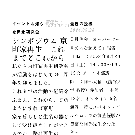
開催日：
イベント
お知ら
最新の投稿
2023.03.11
2024.09.28
せ
再生研究会
シンポジウム 京
９月例会「オーバーツー
町家再生 これ
リズムを超えて」報告
までとこれから
日 時 ：2024年9月28
日（土） 14：00～16：
私たち京町家再生研究会
15会 場 ：本部講
が活動をはじめて 30 周
師 ：阿部大輔 （龍谷大
年を迎えました。
学 教授）参加者 ：本部
これまでの活動の経緯を
12名、オンライン 5名
ふまえ、これから、どの
海外、特にスペイン・バ
ようにすれば京町
ルセロナでの調査経験が
家を暮らしと生業の器と
豊富な阿部先生をお招
して受け継ぐことができ
き…
るのか、路地再生の