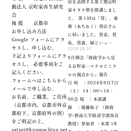
房を訪問する第２期京町
動法人 京町家再生研究
家オタク塾を開講しまし
会
た。 第１回は「畳」。東
後 援 京都市
奥（あちおく）畳店さん
お申し込み方法
に伺いました。畳表、畳
Google フォームにアク
床、畳裏、縁といっ…
セスし、申し込む。
2024.09.07
下記よりフォームにアク
9月例会「財政学から見
セスし、 必要事項をご
る京町家―マクロとミク
記入ください。
ロの視点から」報告
フォームへは
こちら
から
日 時 ：2024年9月7日
メールで申し込む。
（土） 14：00～16：
お名前、ご職業、ご住所
00会 場 ：本部講
（京都市内、京都市外京
師 ：後藤和子 （財政
都府下、京都府外の別）
学/摂南大学経済学部客員
をご明記の上、
教授）参加者 ：本部 18
saisei@kyomachiya.net