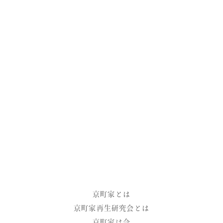
関連リンク
京町家友の会
京町家
情報センター
facebook
instagram
京町家とは
京町家再生研究会とは
京町家は今