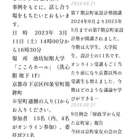
2024.09.21
事例をもとに、話し合う
第７期京町家設計塾開講
場をもちたいとおもいま
2024年9月より2025年
す。
5月までの第7期京町家設
日 時 2023年 3月
計塾が開講されました。
11日（土）14時00分か
今期は大学生、大学院
ら16時30分
生、設計士の11名です。
場 所 池坊短期大学
オンライン受講もごく当
「こころホール」（洗心
たり前になり京都以外の
館 地下 1F）
受講生も増えました。今
京都市下京区四条室町鶏
期はどのような議論や学
鉾町
びができる…
※室町通側の入り口から
2024.09.21
お入りください。
9月例会「財政学から見
参加者 13名（内、4名
た京町家」報告
がオンライン参加）、委
今回は京町家友の会の会
任状21名