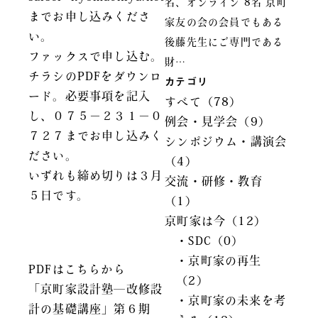
名、オンライン 8名 京町
までお申し込みくださ
家友の会の会員でもある
い。
後藤先生にご専門である
ファックスで申し込む。
財…
チラシのPDFをダウンロ
カテゴリ
ード。必要事項を記入
すべて（78）
し、０７５－２３１－０
例会・見学会（9）
７２７までお申し込みく
シンポジウム・講演会
ださい。
（4）
いずれも締め切りは３月
交流・研修・教育
５日です。
（1）
京町家は今（12）
・SDC（0）
・京町家の再生
PDFはこちらから
（2）
「京町家設計塾―改修設
・京町家の未来を考
計の基礎講座」第６期