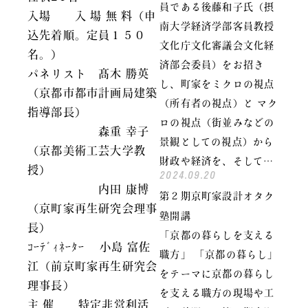
員である後藤和子氏（摂
入場 入 場 無 料（申
南大学経済学部客員教授
込先着順。定員１５０
文化庁文化審議会文化経
名。）
済部会委員）をお招き
パネリスト 髙木 勝英
し、町家をミクロの視点
（京都市都市計画局建築
（所有者の視点）と マク
指導部長）
ロの視点（街並みなどの
森重 幸子
景観としての視点）から
（京都美術工芸大学教
財政や経済を、そして…
授）
2024.09.20
内田 康博
第２期京町家設計オタク
（京町家再生研究会理事
塾開講
長）
「京都の暮らしを支える
ｺｰﾃﾞｨﾈｰﾀｰ 小島 富佐
職方」 「京都の暮らし」
江（前京町家再生研究会
をテーマに京都の暮らし
理事長）
を支える職方の現場や工
主 催 特定非営利活