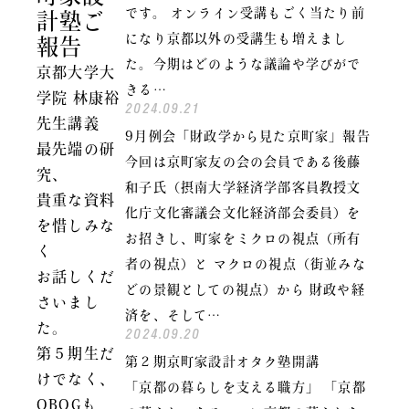
です。 オンライン受講もごく当たり前
計塾ご
になり京都以外の受講生も増えまし
報告
た。今期はどのような議論や学びがで
京都大学大
きる…
学院 林康裕
2024.09.21
先生講義
9月例会「財政学から見た京町家」報告
最先端の研
今回は京町家友の会の会員である後藤
究、
和子氏（摂南大学経済学部客員教授文
貴重な資料
化庁文化審議会文化経済部会委員）を
を惜しみな
お招きし、町家をミクロの視点（所有
く
者の視点）と マクロの視点（街並みな
お話しくだ
どの景観としての視点）から 財政や経
さいまし
済を、そして…
た。
2024.09.20
第５期生だ
第２期京町家設計オタク塾開講
けでなく、
「京都の暮らしを支える職方」 「京都
OBOGも