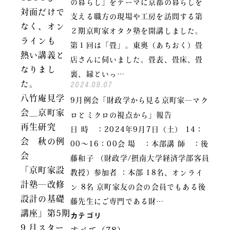
の暮らし」をテーマに京都の暮らしを
対面だけで
支える職方の現場や工房を訪問する第
なく、オン
２期京町家オタク塾を開講しました。
ラインも
第１回は「畳」。東奥（あちおく）畳
熱い講義と
店さんに伺いました。畳表、畳床、畳
なりまし
裏、縁といっ…
2024.09.07
た。
八竹庵見学
9月例会「財政学から見る京町家―マク
会＿京町家
ロとミクロの視点から」報告
再生研究
日 時 ：2024年9月7日（土） 14：
会 秋の例
00～16：00会 場 ：本部講 師 ：後
会
藤和子 （財政学/摂南大学経済学部客員
「京町家設
教授）参加者 ：本部 18名、オンライ
計塾―改修
ン 8名 京町家友の会の会員でもある後
設計の基礎
藤先生にご専門である財…
講座」第5期
カテゴリ
9 月スター