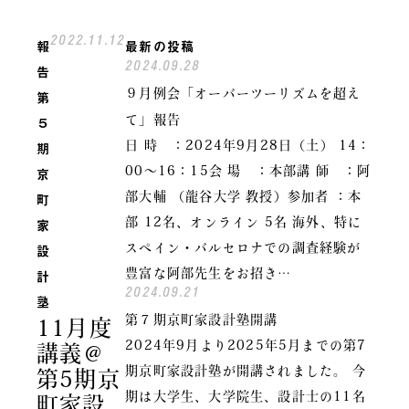
2022.11.12
報
最新の投稿
2024.09.28
告
９月例会「オーバーツーリズムを超え
第
５
て」報告
期
日 時 ：2024年9月28日（土） 14：
京
00～16：15会 場 ：本部講 師 ：阿
町
部大輔 （龍谷大学 教授）参加者 ：本
家
部 12名、オンライン 5名 海外、特に
設
スペイン・バルセロナでの調査経験が
計
豊富な阿部先生をお招き…
2024.09.21
塾
第７期京町家設計塾開講
11月度
2024年9月より2025年5月までの第7
講義＠
期京町家設計塾が開講されました。 今
第5期京
期は大学生、大学院生、設計士の11名
町家設