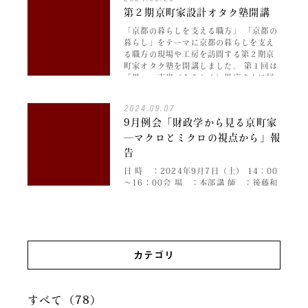
て…
第２期京町家設計オタク塾開講
「京都の暮らしを支える職方」 「京都の
暮らし」をテーマに京都の暮らしを支え
る職方の現場や工房を訪問する第２期京
町家オタク塾を開講しました。 第１回は
「畳」。東奥（あちおく）畳店さんに伺
いました。畳表、畳床、畳裏、縁とい
っ…
2024.09.07
9月例会「財政学から見る京町家
―マクロとミクロの視点から」報
告
日 時 ：2024年9月7日（土） 14：00
～16：00会 場 ：本部講 師 ：後藤和
子 （財政学/摂南大学経済学部客員教
授）参加者 ：本部 18名、オンライン 8
名 京町家友の会の会員でもある後藤先生
にご専門である財…
カテゴリ
すべて（78）