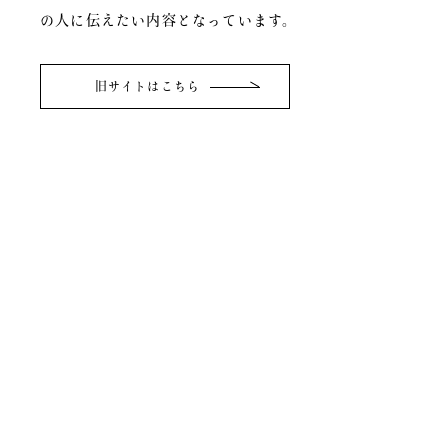
の人に伝えたい内容となっています。
旧サイトはこちら
関連リンク
京町家友の会
京町家
情報センター
facebook