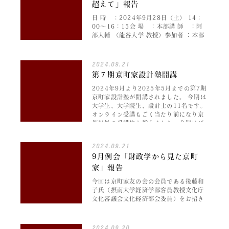
超えて」報告
日 時 ：2024年9月28日（土） 14：
00～16：15会 場 ：本部講 師 ：阿
部大輔 （龍谷大学 教授）参加者 ：本部
12名、オンライン 5名 海外、特にスペ
イン・バルセロナでの調査経験が豊富な
阿部先生をお招き…
2024.09.21
第７期京町家設計塾開講
2024年9月より2025年5月までの第7期
京町家設計塾が開講されました。 今期は
大学生、大学院生、設計士の11名です。
オンライン受講もごく当たり前になり京
都以外の受講生も増えました。今期はど
のような議論や学びができる…
2024.09.21
9月例会「財政学から見た京町
家」報告
今回は京町家友の会の会員である後藤和
子氏（摂南大学経済学部客員教授文化庁
文化審議会文化経済部会委員）をお招き
し、町家をミクロの視点（所有者の視
点）と マクロの視点（街並みなどの景観
としての視点）から 財政や経済を、そし
2024.09.20