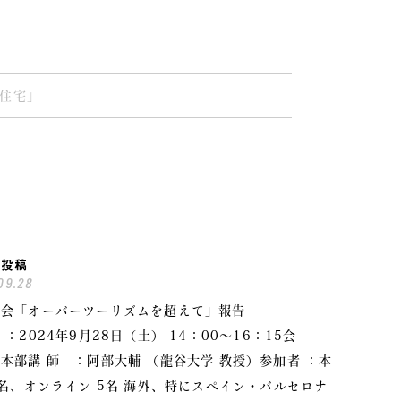
市住宅」
の投稿
09.28
例会「オーバーツーリズムを超えて」報告
 ：2024年9月28日（土） 14：00～16：15会
本部講 師 ：阿部大輔 （龍谷大学 教授）参加者 ：本
2名、オンライン 5名 海外、特にスペイン・バルセロナ