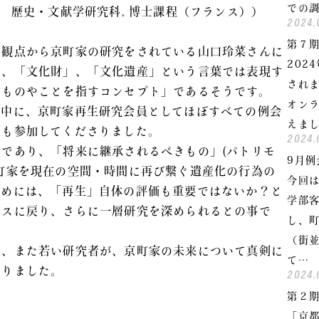
での
 歴史・文献学研究科, 博士課程（フランス））
2024.
）
第７
の観点から京町家の研究をされている山口玲菜さんに
202
は、「文化財」、「文化遺産」という言葉では表現す
されま
きものやことを指すコンセプト」であるそうです。
オン
ク中に、京町家再生研究会員としてほぼすべての例会
えま
にも参加してくださりました。
2024.
であり、「将来に継承されるべきもの」(パトリモ
9月
町家を現在の空間・時間に再び繋ぐ遺産化の行為の
今回
ためには、「再生」自体の評価も重要ではないか？と
学部
ンスに戻り、さらに一層研究を深められるとの事で
し、町
（街並
き、また若い研究者が、京町家の未来について真剣に
て…
なりました。
2024.
第２
「京都