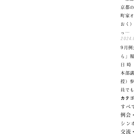
京都
町家オ
おく
っ…
2024.
9月
ら」
日 時
本部講
授）参
員で
カテ
すべ
例会
シン
交流