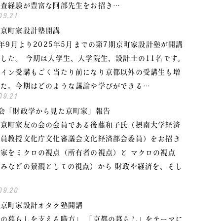
調査経験が豊富な阿部先生をお招き…
09.21
期京町家設計塾開講
4年9月より2025年5月までの第7期京町家設計塾が開講
した。 今期は大学生、大学院生、設計士の11名です。
ライン受講もごく当たり前になり京都以外の受講生も増
した。今期はどのような議論や学びができる…
09.21
例会「財政学から見た京町家」報告
は京町家友の会の会員である後藤和子氏（摂南大学経済
客員教授文化庁文化審議会文化経済部会委員）をお招き
家をミクロの視点（所有者の視点）と マクロの視点
みなどの景観としての視点）から 財政や経済を、そし
09.20
期京町家設計オタク塾開講
の暮らしを支える職方」 「京都の暮らし」をテーマに