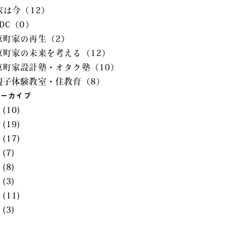
家は今（12）
DC（0）
京町家の再生（2）
京町家の未来を考える（12）
京町家設計塾・オタク塾（10）
親子体験教室・住教育（8）
アーカイブ
6
(10)
5
(19)
4
(17)
3
(7)
2
(8)
1
(3)
0
(11)
9
(3)