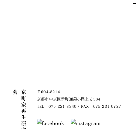
関連リンク
会
京
町
家
再
生
研
究
〒604-8214
京都市中京区新町通錦小路上る384
TEL 075-221-3340 / FAX 075-231-0727
copyright(c)Kyomachiya renovations