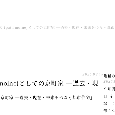
 (patrimoine)としての京町家 ―過去・現在・未来をつなぐ都
2025.09.15
最新
2024.
imoine)としての京町家 ―過去・現
９月
日 時
としての京町家 ―過去・現在・未来をつなぐ都市住宅」
場 ：
部 1