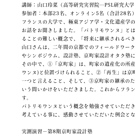
講師：山口玲菜（高等研究実習院―PSL研究大学
参加者：本部23名、オンライン5名（合計28名
フランスの大学で、極東アジア学・文化遺産学
お話をお聞きしました。「パトリモワンヌ」と
ることの難しい概念で、「将来に継承されるべ
山口さんは、二年間の京都でのフィールドワー
やシンポジウム、設計塾、京町家設計オタク塾
その中で、①「京町家」は、町家の遺産化の所産
ワンヌ)と位置づけられること、②「再生」は京
一つと言えること、そして、③京町家の継承の
いう問いかけをいただきました。これからフラ
す。
パトリモワンヌという概念を勉強させていただ
考えている事に、感動させていただいた例会と
実測演習－第8期京町家設計塾