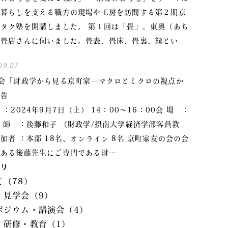
の暮らしを支える職方の現場や工房を訪問する第２期京
タク塾を開講しました。 第１回は「畳」。東奥（あち
）畳店さんに伺いました。畳表、畳床、畳裏、縁とい
09.07
例会「財政学から見る京町家―マクロとミクロの視点か
報告
 ：2024年9月7日（土） 14：00～16：00会 場 ：
 師 ：後藤和子 （財政学/摂南大学経済学部客員教
加者 ：本部 18名、オンライン 8名 京町家友の会の会
もある後藤先生にご専門である財…
ゴリ
て（78）
・見学会（9）
ポジウム・講演会（4）
・研修・教育（1）