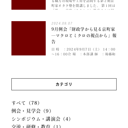
る職方の現場や工房を訪問する第２期京
町家オタク塾を開講しました。 第１回は
「畳」。東奥（あちおく）畳店さんに伺
いました。畳表、畳床、畳裏、縁とい
っ…
2024.09.07
9月例会「財政学から見る京町家
―マクロとミクロの視点から」報
告
日 時 ：2024年9月7日（土） 14：00
～16：00会 場 ：本部講 師 ：後藤和
子 （財政学/摂南大学経済学部客員教
授）参加者 ：本部 18名、オンライン 8
名 京町家友の会の会員でもある後藤先生
にご専門である財…
カテゴリ
すべて（78）
例会・見学会（9）
シンポジウム・講演会（4）
交流・研修・教育（1）