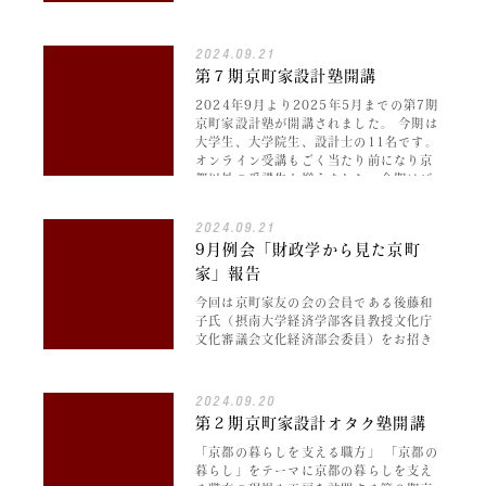
12名、オンライン 5名 海外、特にスペ
イン・バルセロナでの調査経験が豊富な
阿部先生をお招き…
2024.09.21
第７期京町家設計塾開講
2024年9月より2025年5月までの第7期
京町家設計塾が開講されました。 今期は
大学生、大学院生、設計士の11名です。
オンライン受講もごく当たり前になり京
都以外の受講生も増えました。今期はど
のような議論や学びができる…
2024.09.21
9月例会「財政学から見た京町
家」報告
今回は京町家友の会の会員である後藤和
子氏（摂南大学経済学部客員教授文化庁
文化審議会文化経済部会委員）をお招き
し、町家をミクロの視点（所有者の視
点）と マクロの視点（街並みなどの景観
としての視点）から 財政や経済を、そし
2024.09.20
て…
第２期京町家設計オタク塾開講
「京都の暮らしを支える職方」 「京都の
暮らし」をテーマに京都の暮らしを支え