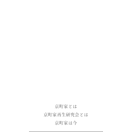
京町家友の会
京町家
情報センター
facebook
instagram
京町家とは
京町家再生研究会とは
京町家は今