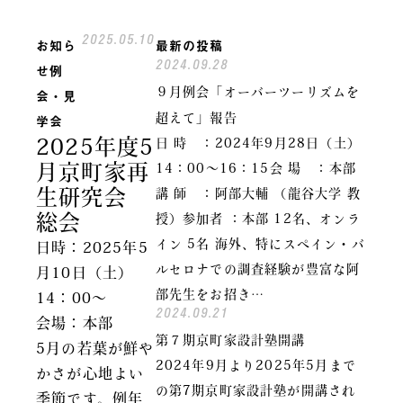
2025.05.10
お知ら
最新の投稿
2024.09.28
せ
例
９月例会「オーバーツーリズムを
会・見
学会
超えて」報告
2025年度5
日 時 ：2024年9月28日（土）
月京町家再
14：00～16：15会 場 ：本部
生研究会
講 師 ：阿部大輔 （龍谷大学 教
総会
授）参加者 ：本部 12名、オンラ
イン 5名 海外、特にスペイン・バ
日時：2025年5
ルセロナでの調査経験が豊富な阿
月10日（土）
部先生をお招き…
14：00～
2024.09.21
会場：本部
第７期京町家設計塾開講
5月の若葉が鮮や
2024年9月より2025年5月まで
かさが心地よい
の第7期京町家設計塾が開講され
季節です。例年