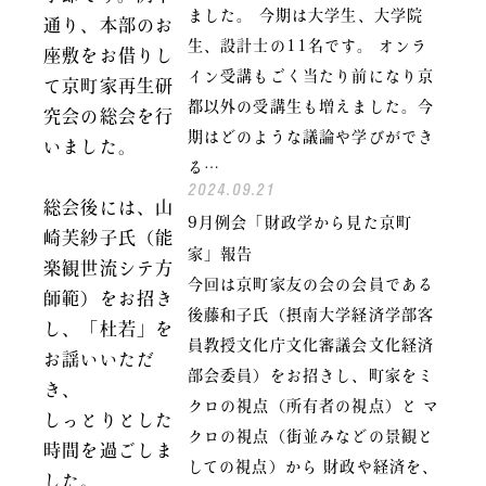
ました。 今期は大学生、大学院
通り、本部のお
生、設計士の11名です。 オンラ
座敷をお借りし
イン受講もごく当たり前になり京
て京町家再生研
都以外の受講生も増えました。今
究会の総会を行
期はどのような議論や学びができ
いました。
る…
2024.09.21
総会後には、山
9月例会「財政学から見た京町
崎芙紗子氏（能
家」報告
楽観世流シテ方
今回は京町家友の会の会員である
師範）をお招き
後藤和子氏（摂南大学経済学部客
し、「杜若」を
員教授文化庁文化審議会文化経済
お謡いいただ
部会委員）をお招きし、町家をミ
き、
クロの視点（所有者の視点）と マ
しっとりとした
クロの視点（街並みなどの景観と
時間を過ごしま
しての視点）から 財政や経済を、
した。