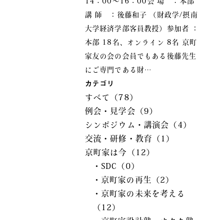
14：00～16：00会 場 ：本部
講 師 ：後藤和子 （財政学/摂南
大学経済学部客員教授）参加者 ：
本部 18名、オンライン 8名 京町
家友の会の会員でもある後藤先生
にご専門である財…
カテゴリ
すべて（78）
例会・見学会（9）
シンポジウム・講演会（4）
交流・研修・教育（1）
京町家は今（12）
・SDC（0）
・京町家の再生（2）
・京町家の未来を考える
（12）