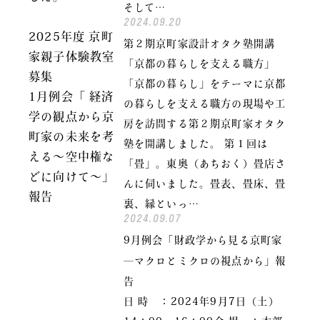
そして…
2024.09.20
2025年度 京町
第２期京町家設計オタク塾開講
家親子体験教室
「京都の暮らしを支える職方」
募集
「京都の暮らし」をテーマに京都
1月例会「 経済
の暮らしを支える職方の現場や工
学の観点から京
房を訪問する第２期京町家オタク
町家の未来を考
塾を開講しました。 第１回は
える〜空中権な
「畳」。東奥（あちおく）畳店さ
どに向けて〜」
んに伺いました。畳表、畳床、畳
報告
裏、縁といっ…
2024.09.07
9月例会「財政学から見る京町家
―マクロとミクロの視点から」報
告
日 時 ：2024年9月7日（土）